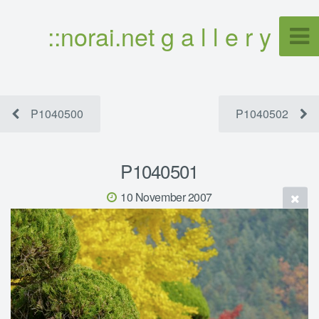
::norai.net g a l l e r y
P1040500
P1040502
P1040501
10 November 2007